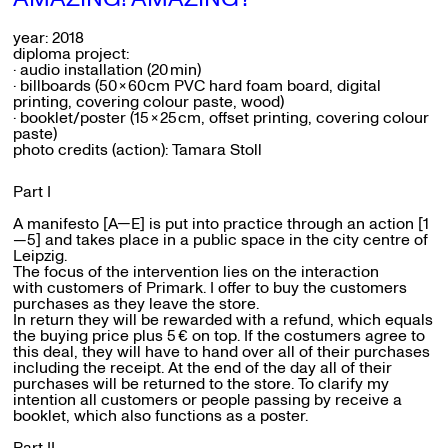
year: 2018
diploma project:
· audio installation (2
0
min)
· billboards (5
0×
6
0
cm PVC hard foam board, digital
printing, covering colour paste, wood)
· booklet/poster (1
5×
2
5
cm, offset printing, covering colour
paste)
photo credits (action):
Tamara Stoll
Part I
A manifesto [A—E] is put into practice through an action [1
—5] and takes place in a public space in the city centre of
Leipzig.
The focus of the intervention lies on the interaction
with customers of Primark. I offer to buy the customers
purchases as they leave the store.
In return they will be rewarded with a refund, which equals
the buying price plus
5
€ on top. If the costumers agree to
this deal, they will have to hand over all of their purchases
including the receipt. At the end of the day all of their
purchases will be returned to the store. To clarify my
intention all customers or people passing by receive a
booklet, which also functions as a poster.
Part II