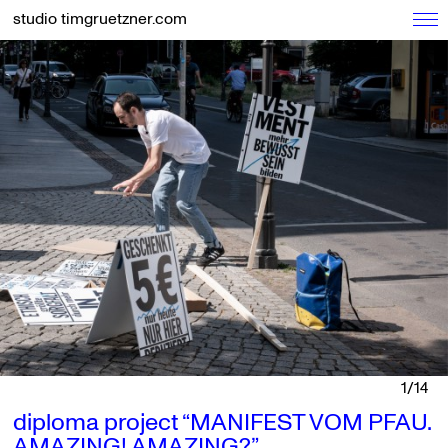
studio timgruetzner.com
1/14
diploma project “MANIFEST VOM PFAU.
AMAZING! AMAZING?”