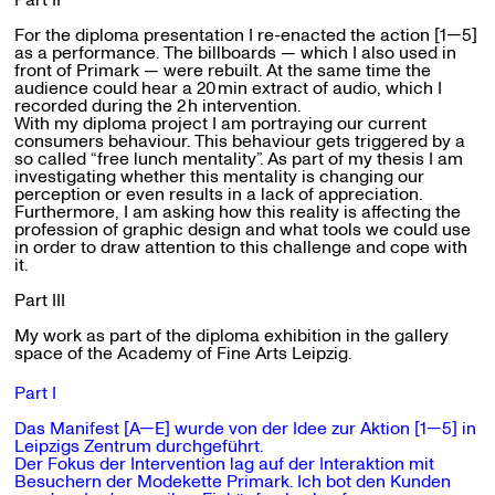
For the diploma presentation I re-enacted the action [1—5]
as a performance. The billboards — which I also used in
front of Primark — were rebuilt. At the same time the
audience could hear a 2
0
min extract of audio, which I
recorded during the
2
h intervention.
With my diploma project I am portraying our current
consumers behaviour. This behaviour gets triggered by a
so called “free lunch mentality”. As part of my thesis I am
investigating whether this mentality is changing our
perception or even results in a lack of appreciation.
Furthermore, I am asking how this reality is affecting the
profession of graphic design and what tools we could use
in order to draw attention to this challenge and cope with
it.
Part III
My work as part of the diploma exhibition in the gallery
space of the Academy of Fine Arts Leipzig.
Part I
Das Manifest [A—E] wurde von der Idee zur Aktion [1—5] in
Leipzigs Zentrum durchgeführt.
Der Fokus der Intervention lag auf der Interaktion mit
Besuchern der Modekette Primark. Ich bot den Kunden