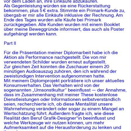
vor dem Laden an, ihre Einkäufe abzukaufen.
Als Gegenleistung würden sie eine Rückerstattung
bekommen, plus
5
€ extra. Stimmte ein Primark-Kunde zu,
übergab er mir alle Einkäufe inklusive der Rechnung. Am
Ende des Tages wurden alle Käufe bei Primark
zurückgegeben. Alle Kunden wurden mit einem Booklet
über meine Beweggründe informiert, das auch als Poster
aufgehängt werden kann.
Part II
Für die Präsentation meiner Diplomarbeit habe ich die
Aktion als Performance nachgestellt. Die von mir
verwendeten Schilder wurden erneut aufgestellt.
Zur gleichen Zeit konnten die Zuschauer einem 20
minütigen Audioauszug zuhören, den ich während der
zweistündigen Intervention aufgenommen hatte.
Mit meinem Diplomprojekt porträtiere ich unser aktuelles
Konsumverhalten. Das Verhalten wird von der
sogenannten „Umsonstkultur“ beeinflusst — der Annahme,
dass im Zusammenhang mit meiner These kostenlose
Dienstleistungen oder Informationen selbstverständlich
seien, recherchierte ich, ob diese Mentalität unsere
Wahrnehmung verändert oder sogar zu einem Mangel an
Wertschätzung führt. Außerdem fragte ich, wie diese
Realität den Beruf Grafik-Designer*in beeinflusst und
welche Werkzeuge wir nutzen können, um mehr
Aufmerksamkeit auf die Herausforderung zu lenken und